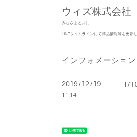
ウィズ株式会社
みなさまと共に
LINEタイムラインにて商品情報等を更新
インフォメーション
2019
12
19
1/
/
/
11:14
.