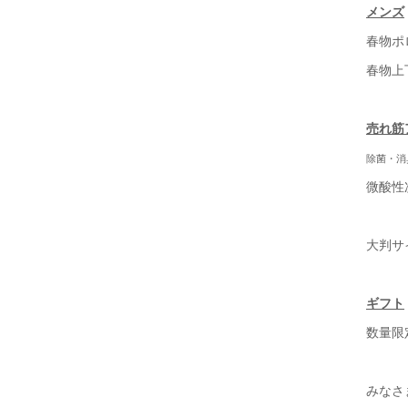
メンズ
春物ポ
春物
売れ筋
除菌・消
微酸性
大判サ
ギフト
数量限
みなさ