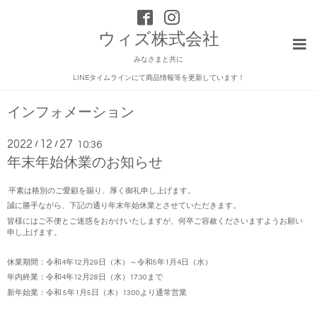
ウィズ株式会社
みなさまと共に
LINEタイムラインにて商品情報等を更新しています！
インフォメーション
2022
12
27
/
/
10:36
年末年始休業のお知らせ
平素は格別のご愛顧を賜り、厚く御礼申し上げます。
誠に勝手ながら、下記の通り年末年始休業とさせていただきます。
皆様にはご不便とご迷惑をおかけいたしますが、何卒ご容赦くださいますようお願い
申し上げます。
休業期間：令和4年12月29日（木）～令和5年1月4日（水）
年内終業：令和4年12月28日（水）17:30まで
新年始業：令和 5年1月5日（木）13:00より通常営業