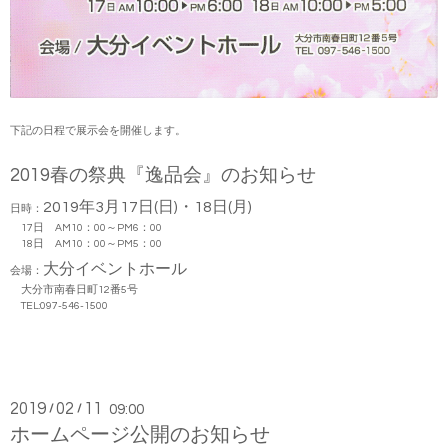
下記の日程で展示会を開催します。
2019春の祭典『逸品会』のお知らせ
2019年3月17日(日)・18日(月)
日時：
17日 AM10：00～PM6：00
18日 AM10：00～PM5：00
大分イベントホール
会場：
大分市南春日町12番5号
TEL:097-546-1500
2019
02
11
/
/
09:00
ホームページ公開のお知らせ