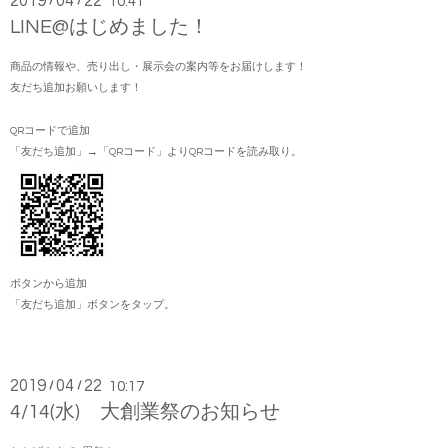
2019
04
22
/
/
10:41
LINE@はじめました！
商品の情報や、売り出し・展示会の案内等をお届けします！
友だち追加お願いします！
QRコードで追加
「友だち追加」→「QRコード」よりQRコードを読み取り。
ボタンから追加
「友だち追加」ボタンをタップ。
2019
04
22
/
/
10:17
4/14(水) 大創業祭のお知らせ