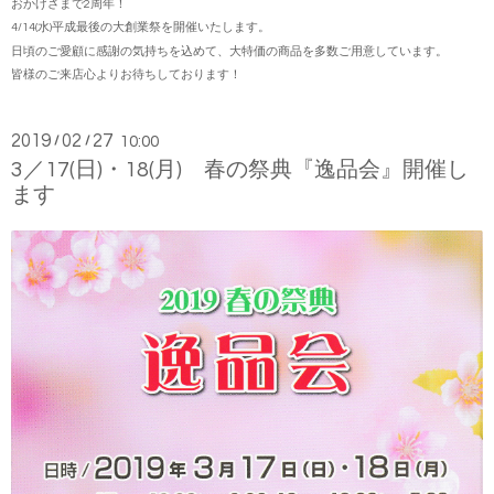
おかげさまで2周年！
4/14(水)平成最後の大創業祭を開催いたします。
日頃のご愛顧に感謝の気持ちを込めて、大特価の商品を多数ご用意しています。
皆様のご来店心よりお待ちしております！
2019
02
27
/
/
10:00
3／17(日)・18(月) 春の祭典『逸品会』開催し
ます